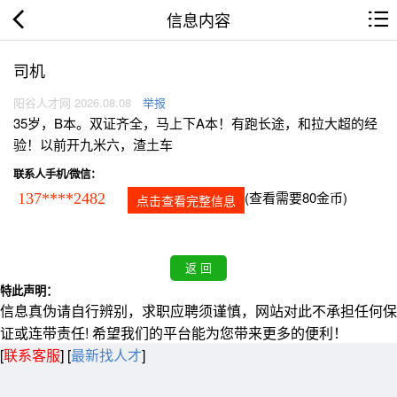
信息内容
司机
阳谷人才网 2026.08.08
举报
35岁，B本。双证齐全，马上下A本！有跑长途，和拉大超的经
验！以前开九米六，渣土车
联系人手机/微信：
(查看需要80金币)
137****2482
点击查看完整信息
特此声明：
信息真伪请自行辨别，求职应聘须谨慎，网站对此不承担任何保
证或连带责任! 希望我们的平台能为您带来更多的便利！
[
联系客服
]
[
最新找人才
]